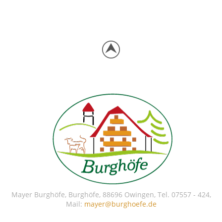
Mayer Burghöfe, Burghöfe, 88696 Owingen, Tel. 07557 - 424,
Mail:
mayer@burghoefe.de